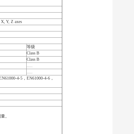
 X, Y, Z axes
等级
Class B
Class B
.....
.....
EN61000-4-5，EN61000-4-6，
测量。