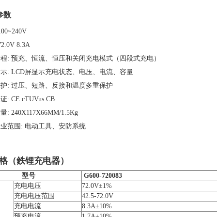
参数
100~240V
72.0V 8.3A
程:
预充、恒流、恒压和关闭充电模式（四段式充电）
示:
LCD屏显示充电状态、电压、电流、容量
护:
过压、短路、反接和温度多重保护
证:
CE cTUVus CB
量:
240X117X66MM/1.5Kg
业范围:
电动工具、安防系统
格（鉄锂充电器）
型号
G600-720083
充电电压
72.0V±1%
充电电压范围
42.5-72.0V
充电电流
8.3A±10%
预充电流
1.7A±10%