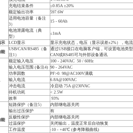
充电结束条件
≤0.85A ±20%
出
额定输出功率
597.6W
适用电池容量（备注
15 - 60Ah
3）
电池泄露电流（典
≤1mA
型）
指示
LCD显示
显示充电状态，电压（显示误差±2%），电流
USB/CAN/RS485（备
通过USB接口在电脑客户端，可设置电池类型
功能
注1）
CAN或RS485可与外部设备通讯
额定输入电压
100 - 240VAC 50 / 60Hz
输入电压范围 (备注4)
90 - 264VAC
功率因数
PF>0. 98@AC100V满载
入
输入电流
6.8A@100VAC
冲击电流
冷启动 75A @230VAC
待机功耗
< 2.5W
效率
93%
短路保护（备注5）
内部继电器关闭
输出过压保护
有
反极性保护
内部继电器关闭
功能
过温保护
关闭输出，温度正常后自动恢复
工作温度
-10 - +40℃ (参考降额曲线)