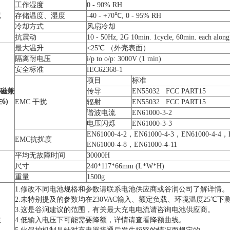
工作湿度
0 - 90% RH
境
存储温度、湿度
-40 - +70℃, 0 - 95% RH
冷却方式
风扇冷却
抗震动
10 - 50Hz, 2G 10min. 1cycle, 60min. each along
最大温升
<25℃ （外壳表面）
隔离耐电压
i/p to o/p: 3000V (1 min)
安全标准
IEC62368-1
项目
标准
磁兼
传导
EN55032 FCC PART15
注
6)
EMC 干扰
辐射
EN55032 FCC PART15
谐波电流
EN61000-3-2
电压闪烁
EN61000-3-3
EN61000-4-2，EN61000-4-3，EN61000-4-4，
EMC抗扰度
EN61000-4-8，EN61000-4-11
平均无故障时间
30000H
它
尺寸
240*117*66mm (L*W*H)
重量
1500g
1.修改不同电池规格和参数请联系电池供应商或谷润公司了解详情。
2.未特别提及的参数均在230VAC输入、额定负载、环境温度25℃下
3.这是谷润建议的范围，有关最大充电电流请咨询电池供应商。
注
4.低输入电压下可能需要降额，详情请查看降额曲线。