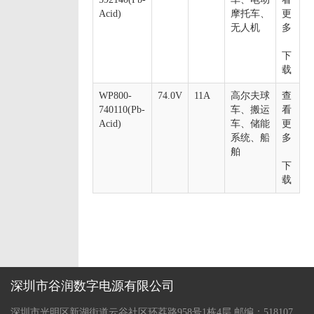
Acid)
摩托车、
更
无人机
多
下
载
WP800-
74.0V
11A
高尔夫球
查
740110(Pb-
车、搬运
看
Acid)
车、储能
更
系统、船
多
舶
下
载
深圳市谷润数字电源有限公司
深圳市光明区新湖街道云谷社区环荔路958号1栋4层 邮编：518107