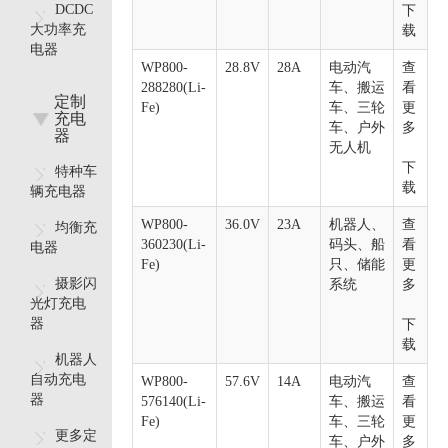
DCDC
下
大功率充
载
电器
WP800-
28.8V
28A
电动汽
查
288280(Li-
车、搬运
看
定制
Fe)
车、三轮
更
充电
车、户外
多
器
无人机
下
特种车
载
辆充电器
WP800-
36.0V
23A
机器人、
查
均衡充
360230(Li-
码头、船
看
电器
Fe)
只、储能
更
摄影闪
系统
多
光灯充电
器
下
载
机器人
自动充电
WP800-
57.6V
14A
电动汽
查
器
576140(Li-
车、搬运
看
Fe)
车、三轮
更
更多定
车、户外
多