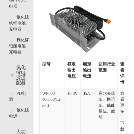
锂电池充
电器
氮化镓
铁锂电池
充电器
氮化镓
铅酸电池
充电器
型号
额定
额定
适用行业
查
氮化
输出
输出
范围
看
镓电
电压
电流
详
源适
情
配器
PD电
WP800-
16.8V
35A
高尔夫球
查
源
168350(Li-
车、搬运
看
ion)
车、储能
更
氮化镓
系统、船
多
电源
舶
下
载
大功