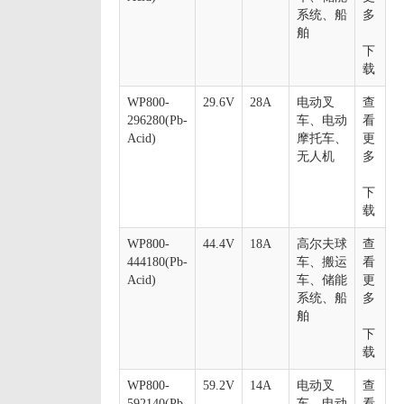
系统、船
多
舶
下
载
WP800-
29.6V
28A
电动叉
查
296280(Pb-
车、电动
看
Acid)
摩托车、
更
无人机
多
下
载
WP800-
44.4V
18A
高尔夫球
查
444180(Pb-
车、搬运
看
Acid)
车、储能
更
系统、船
多
舶
下
载
WP800-
59.2V
14A
电动叉
查
592140(Pb-
车、电动
看