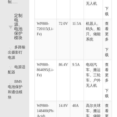
制......
无人机
下
载
定制
电
WP800-
72.0V
11.5A
机器人、
查
源、
电池
720115(Li-
码头、船
看
保护
Fe)
只、储能
更
模块
系统
多
多路输
下
出摄影灯
载
电源
WP800-
86.4V
9.5A
电动汽
查
电源适
864095(Li-
车、搬运
看
配器
Fe)
车、三轮
更
车、户外
多
BMS
无人机
电池保护
下
和通信模
载
块
WP800-
14.8V
40A
高尔夫球
查
148400(Pb-
车、搬运
看
Acid)
车、储能
更