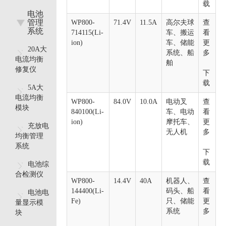
载
电池
管理
WP800-
71.4V
11.5A
高尔夫球
查
系统
714115(Li-
车、搬运
看
ion)
车、储能
更
20A大
系统、船
多
电流均衡
舶
修复仪
下
载
5A大
电流均衡
WP800-
84.0V
10.0A
电动叉
查
模块
840100(Li-
车、电动
看
ion)
摩托车、
更
充放电
无人机
多
均衡管理
系统
下
载
电池综
合检测仪
WP800-
14.4V
40A
机器人、
查
144400(Li-
码头、船
看
电池电
Fe)
只、储能
更
量显示模
系统
多
块