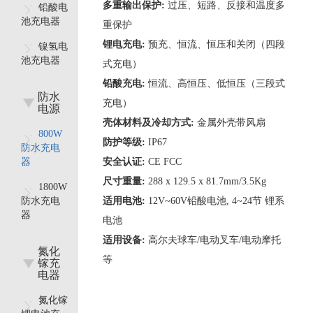
多重输出保护:
过压、短路、反接和温度多
铅酸电
池充电器
重保护
锂电充电:
预充、恒流、恒压和关闭（四段
镍氢电
池充电器
式充电）
铅酸充电:
恒流、高恒压、低恒压（三段式
防水
充电）
电源
壳体材料及冷却方式:
金属外壳带风扇
800W
防护等级:
IP67
防水充电
器
安全认证:
CE FCC
尺寸重量:
288 x 129.5 x 81.7mm/3.5Kg
1800W
防水充电
适用电池:
12V~60V铅酸电池, 4~24节 锂系
器
电池
适用设备:
高尔夫球车/电动叉车/电动摩托
氮化
等
镓充
电器
氮化镓